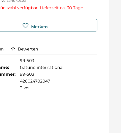
l. Versandkosten
ckzahl verfügbar. Lieferzeit ca. 30 Tage
Merken
en
Bewerten
99-503
Name:
traturio international
Nummer:
99-503
426024702047
3 kg