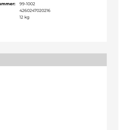
Nummer:
99-1002
4260247020216
12 kg