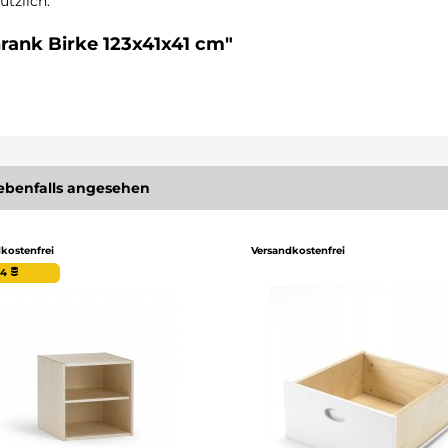
ützlich.
rank Birke 123x41x41 cm"
ebenfalls angesehen
kostenfrei
Versandkostenfrei
64