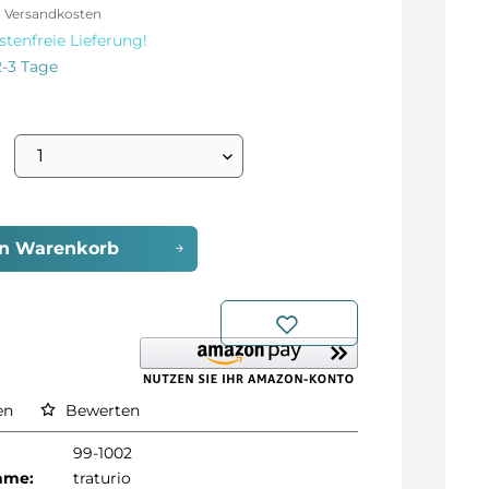
l. Versandkosten
tenfreie Lieferung!
2-3 Tage
en
Warenkorb
en
Bewerten
99-1002
Name:
traturio