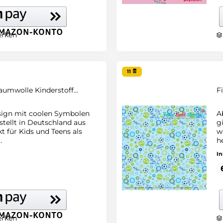
rken
11
aumwolle Kinderstoff...
F
sign mit coolen Symbolen
A
stellt in Deutschland aus
g
 für Kids und Teens als
w
.
h
In
rken