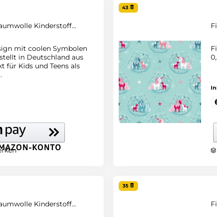
43
aumwolle Kinderstoff...
F
sign mit coolen Symbolen
F
stellt in Deutschland aus
0
 für Kids und Teens als
.
In
rken
35
aumwolle Kinderstoff...
F