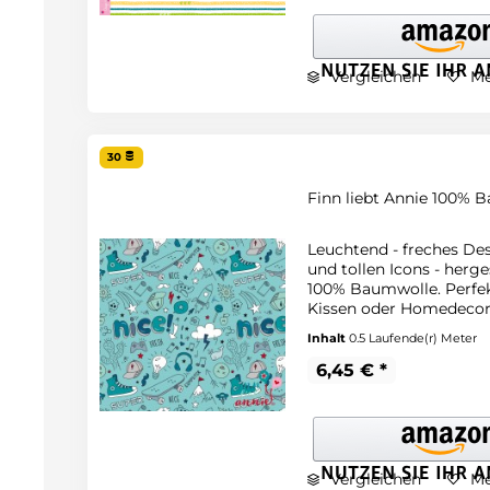
Vergleichen
Me
30
Finn liebt Annie 100% B
Leuchtend - freches De
und tollen Icons - herge
100% Baumwolle. Perfekt
Kissen oder Homedecor
Inhalt
0.5 Laufende(r) Meter
6,45 € *
Vergleichen
Me