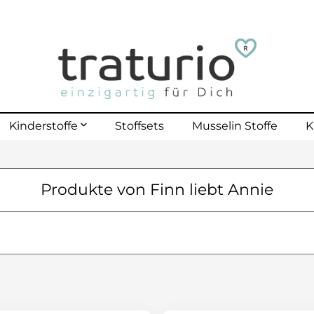
Kinderstoffe
Stoffsets
Musselin Stoffe
K
mehr erfahren
Produkte von Finn liebt Annie
lle Kinderstoffe
lster Outdoor
polster bis 40 Kg
polster bis 70 Kg