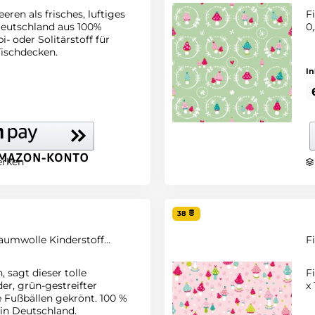
ren als frisches, luftiges
F
Deutschland aus 100%
0
- oder Solitärstoff für
Tischdecken.
In
rken
38
aumwolle Kinderstoff...
F
sagt dieser tolle
F
er, grün-gestreifter
x
 Fußbällen gekrönt. 100 %
 in Deutschland.