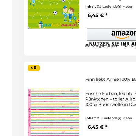
Inhalt
0.5 Laufende(r) Meter
6,45 € *
Vergleichen
Me
4
Finn liebt Annie 100% B
Frische Farben, leichte
Pünktchen – toller Allro
100 % Baumwolle in Deu
Inhalt
0.5 Laufende(r) Meter
6,45 € *