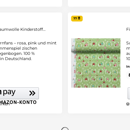
77
aumwolle Kinderstoff...
F
ornfans – rosa, pink und mint
S
mmenspiel zischen
m
egenbogen. 100 %
a
 in Deutschland.
1
In
rken