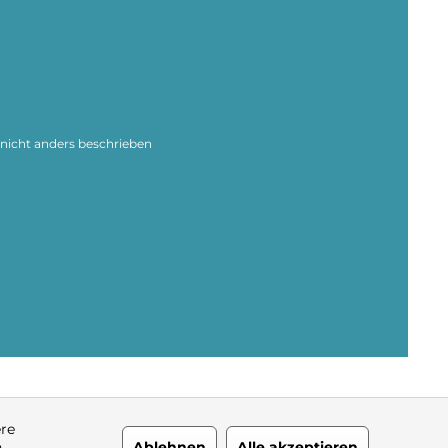
icht anders beschrieben
ere
n
Ablehnen
Alle akzeptieren