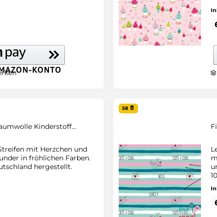
In
rken
58
aumwolle Kinderstoff...
F
 Streifen mit Herzchen und
L
under in fröhlichen Farben.
m
tschland hergestellt.
u
1
In