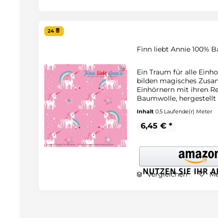
24
Finn liebt Annie 100% B
Ein Traum für alle Einh
bilden magisches Zusa
Einhörnern mit ihren R
Baumwolle, hergestellt
Inhalt
0.5 Laufende(r) Meter
6,45 € *
Vergleichen
Me