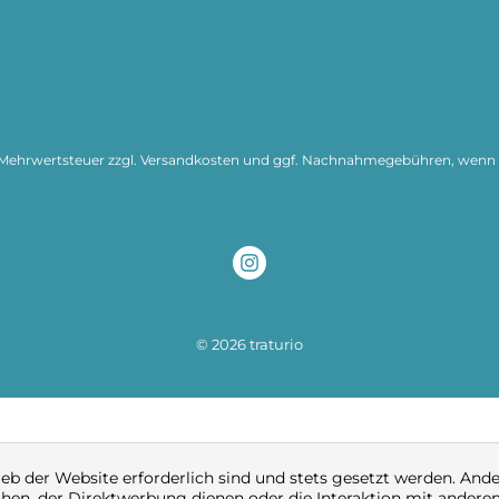
l. Mehrwertsteuer zzgl.
Versandkosten
und ggf. Nachnahmegebühren, wenn n
© 2026 traturio
ieb der Website erforderlich sind und stets gesetzt werden. And
hen, der Direktwerbung dienen oder die Interaktion mit andere