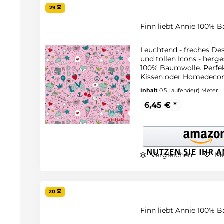
29
Finn liebt Annie 100% B
Leuchtend - freches De
und tollen Icons - herge
100% Baumwolle. Perfekt
Kissen oder Homedecor
Inhalt
0.5 Laufende(r) Meter
6,45 € *
Vergleichen
Me
20
Finn liebt Annie 100% B