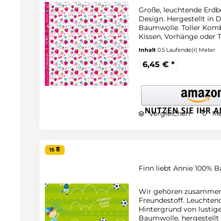
Große, leuchtende Erdbee
Design. Hergestellt in 
Baumwolle. Toller Kombi
Kissen, Vorhänge oder 
Inhalt
0.5 Laufende(r) Meter
6,45 € *
Vergleichen
Me
15
Finn liebt Annie 100% B
Wir gehören zusammen, 
Freundestoff. Leuchtend
Hintergrund von lustige
Baumwolle, hergestellt