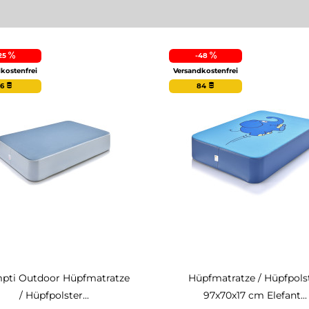
25
-48
kostenfrei
Versandkostenfrei
16
84
pti Outdoor Hüpfmatratze
Hüpfmatratze / Hüpfpols
/ Hüpfpolster...
97x70x17 cm Elefant...