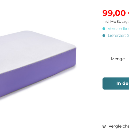
99,00 
inkl. MwSt.
zzg
Versandkos
Lieferzeit 
Menge
In d
Vergleich