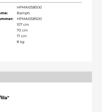
HPMAI058500
Name:
Bampti
Nummer:
HPMAI058500
107 cm
70 cm
17 cm
8 kg
ila"