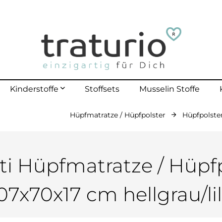
Kinderstoffe
Stoffsets
Musselin Stoffe
Hüpfmatratze / Hüpfpolster
Hüpfpolster
mehr erfahren
lle Kinderstoffe
lster Outdoor
polster bis 40 Kg
i Hüpfmatratze / Hüpfp
polster bis 70 Kg
07x70x17 cm hellgrau/li