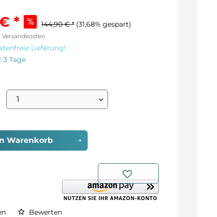
€ *
144,90 € *
(31,68% gespart)
l. Versandkosten
tenfreie Lieferung!
2-3 Tage
en
Warenkorb
en
Bewerten