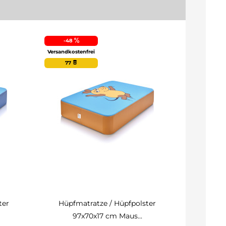
-48
-32
Versandkostenfrei
Versandkost
77
6
ter
Hüpfmatratze / Hüpfpolster
Hüpfm
97x70x17 cm Maus...