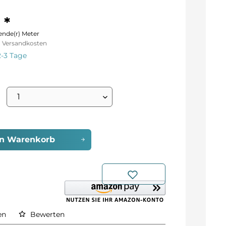
 *
ende(r) Meter
l. Versandkosten
2-3 Tage
en
Warenkorb
en
Bewerten