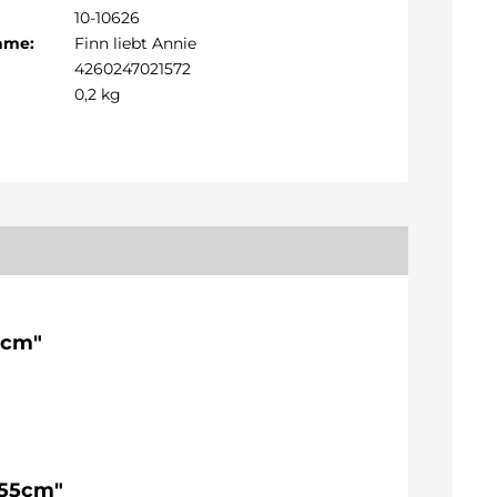
10-10626
Name:
Finn liebt Annie
4260247021572
0,2 kg
5cm"
155cm"