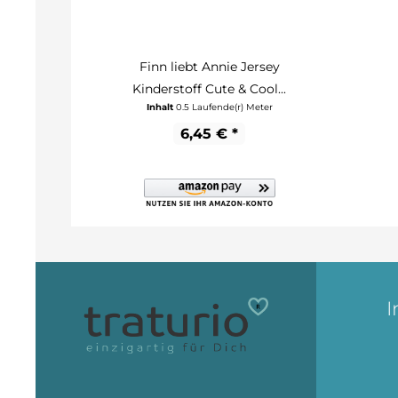
Finn liebt Annie Jersey
Kinderstoff Cute & Cool...
Inhalt
0.5 Laufende(r) Meter
6,45 € *
I