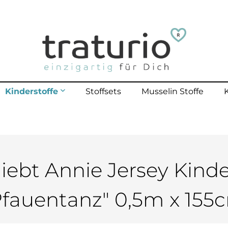
Kinderstoffe
Stoffsets
Musselin Stoffe
mehr erfahren
lle Kinderstoffe
lster Outdoor
polster bis 40 Kg
liebt Annie Jersey Kinde
polster bis 70 Kg
Pfauentanz" 0,5m x 155