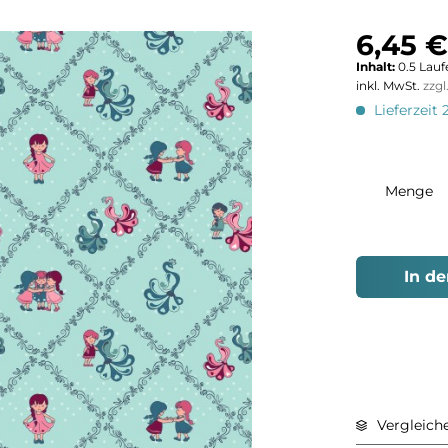
6,45 €
Inhalt:
0.5 Lauf
inkl. MwSt.
zzg
Lieferzeit 
Menge
In d
Vergleich