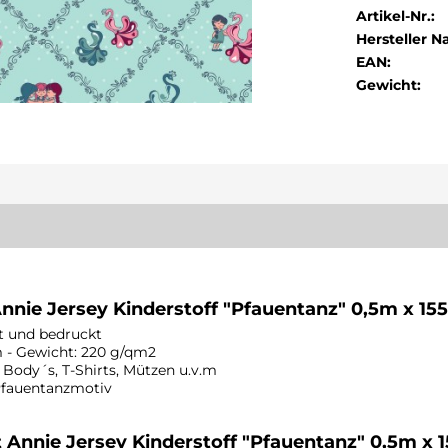
Artikel-Nr.:
Hersteller 
EAN:
Gewicht:
Annie Jersey Kinderstoff "Pfauentanz" 0,5m x 15
lt und bedruckt
m - Gewicht: 220 g/qm2
Body´s, T-Shirts, Mützen u.v.m
 Pfauentanzmotiv
t Annie Jersey Kinderstoff "Pfauentanz" 0,5m x 