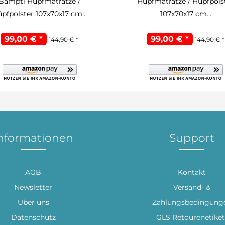
Bampti Hüpfmatratze /
Hüpfmatratze / Hüpfpols
pfpolster 107x70x17 cm...
107x70x17 cm...
99,00 € *
99,00 € *
144,90 € *
144,90 € *
nformationen
Support
AGB
Kontakt
Newsletter
Versand- &
Über uns
Zahlungsbedingung
Datenschutz
GLS Retourenetiket