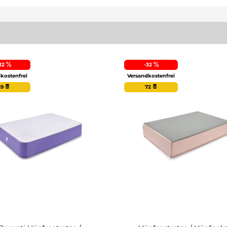
32
-32
kostenfrei
Versandkostenfrei
59
72