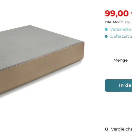
99,00 
inkl. MwSt.
zzg
Versandkos
Lieferzeit 
Menge
In d
Vergleich