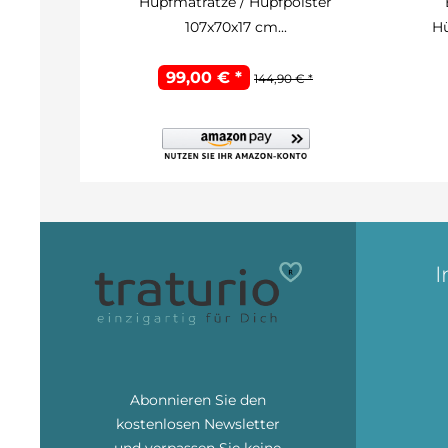
Hüpfmatratze / Hüpfpolster
107x70x17 cm...
Hü
99,00 € *
144,90 € *
I
Abonnieren Sie den
kostenlosen Newsletter