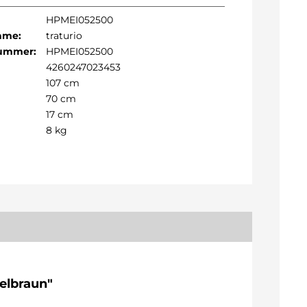
HPMEI052500
Name:
traturio
Nummer:
HPMEI052500
4260247023453
107 cm
70 cm
17 cm
8 kg
elbraun"