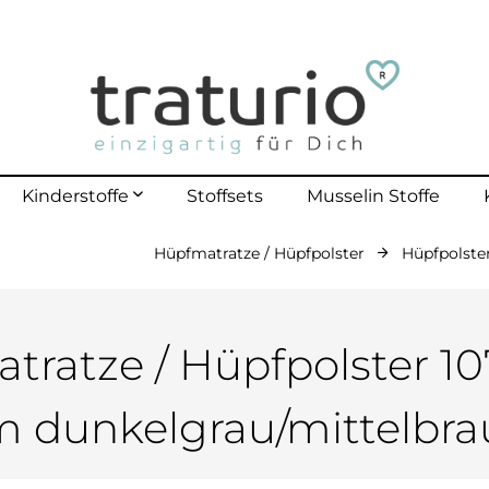
Kinderstoffe
Stoffsets
Musselin Stoffe
Hüpfmatratze / Hüpfpolster
Hüpfpolster
mehr erfahren
lle Kinderstoffe
lster Outdoor
polster bis 40 Kg
tratze / Hüpfpolster 10
polster bis 70 Kg
 dunkelgrau/mittelbr