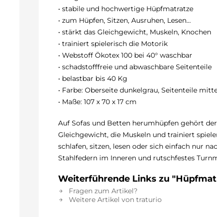
• stabile und hochwertige Hüpfmatratze
• zum Hüpfen, Sitzen, Ausruhen, Lesen...
• stärkt das Gleichgewicht, Muskeln, Knochen
• trainiert spielerisch die Motorik
• Webstoff Ökotex 100 bei 40° waschbar
• schadstofffreie und abwaschbare Seitenteile
• belastbar bis 40 Kg
• Farbe: Oberseite dunkelgrau, Seitenteile mitt
• Maße: 107 x 70 x 17 cm
Auf Sofas und Betten herumhüpfen gehört der V
Gleichgewicht, die Muskeln und trainiert spiel
schlafen, sitzen, lesen oder sich einfach nur n
Stahlfedern im Inneren und rutschfestes Turn
Weiterführende Links zu "Hüpfmatr
Fragen zum Artikel?
Weitere Artikel von traturio