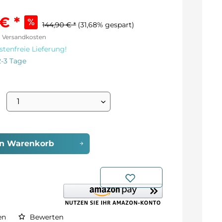
€ *
144,90 € *
(31,68% gespart)
l. Versandkosten
tenfreie Lieferung!
2-3 Tage
en
Warenkorb
en
Bewerten