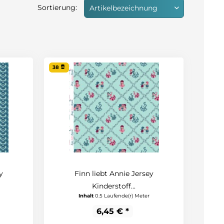
Sortierung:
38
y
Finn liebt Annie Jersey
Kinderstoff...
Inhalt
0.5 Laufende(r) Meter
6,45 € *