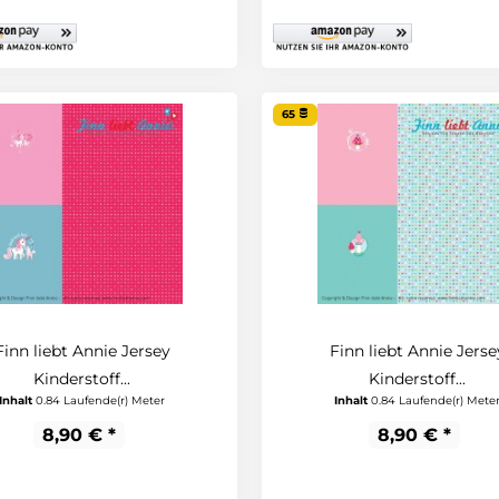
65
Finn liebt Annie Jersey
Finn liebt Annie Jerse
Kinderstoff...
Kinderstoff...
Inhalt
0.84 Laufende(r) Meter
Inhalt
0.84 Laufende(r) Mete
8,90 € *
8,90 € *