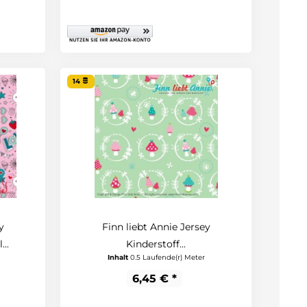
14
y
Finn liebt Annie Jersey
..
Kinderstoff...
Inhalt
0.5 Laufende(r) Meter
6,45 € *