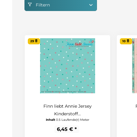
Filtern
29
10
Finn liebt Annie Jersey
Kinderstoff...
Inhalt
0.5 Laufende(r) Meter
6,45 € *