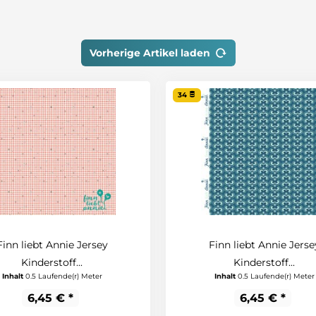
Vorherige Artikel laden
34
Finn liebt Annie Jersey
Finn liebt Annie Jerse
Kinderstoff...
Kinderstoff...
Inhalt
0.5 Laufende(r) Meter
Inhalt
0.5 Laufende(r) Meter
6,45 € *
6,45 € *