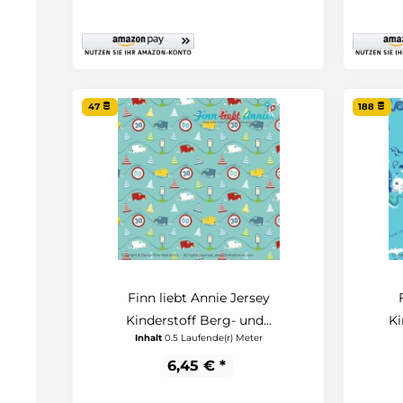
47
188
Finn liebt Annie Jersey
Kinderstoff Berg- und...
Ki
Inhalt
0.5 Laufende(r) Meter
6,45 € *