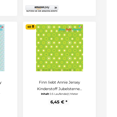
40
y
Finn liebt Annie Jersey
Kinderstoff Jubelsterne...
r
Inhalt
0.5 Laufende(r) Meter
6,45 € *