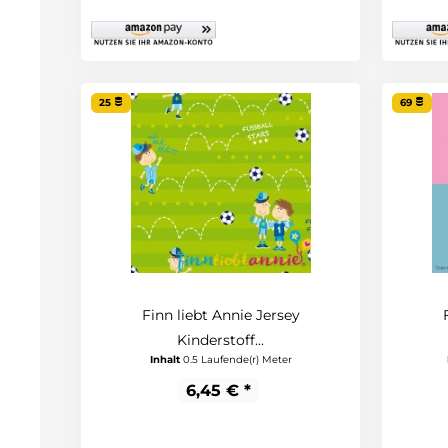
25
69
Finn liebt Annie Jersey
Kinderstoff...
Inhalt
0.5 Laufende(r) Meter
6,45 € *