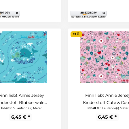
13
Finn liebt Annie Jersey
Finn liebt Annie Jerse
nderstoff Blubberwale...
Kinderstoff Cute & Cool.
Inhalt
0.5 Laufende(r) Meter
Inhalt
0.5 Laufende(r) Meter
6,45 € *
6,45 € *