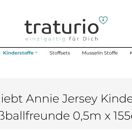
Kinderstoffe
Stoffsets
Musselin Stoffe
mehr erfahren
lle Kinderstoffe
lster Outdoor
polster bis 40 Kg
liebt Annie Jersey Kinde
polster bis 70 Kg
ßballfreunde 0,5m x 15