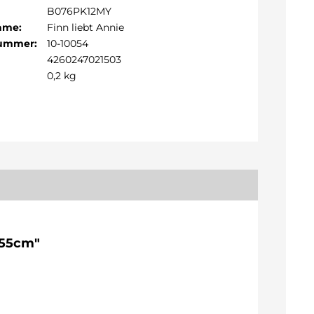
B076PK12MY
Name:
Finn liebt Annie
Nummer:
10-10054
4260247021503
0,2 kg
155cm"