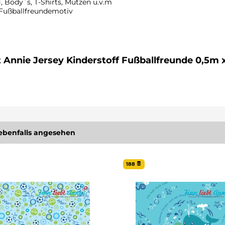
 Body´s, T-Shirts, Mützen u.v.m
 Fußballfreundemotiv
i 40°C
t Annie Jersey Kinderstoff Fußballfreunde 0,5m 
ebenfalls angesehen
188