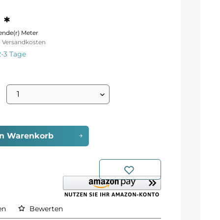
 *
ende(r) Meter
l. Versandkosten
2-3 Tage
en
Warenkorb
en
Bewerten