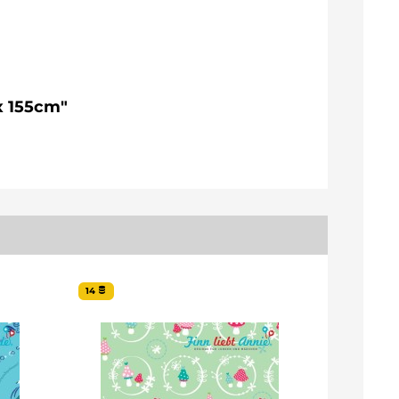
x 155cm"
14
189