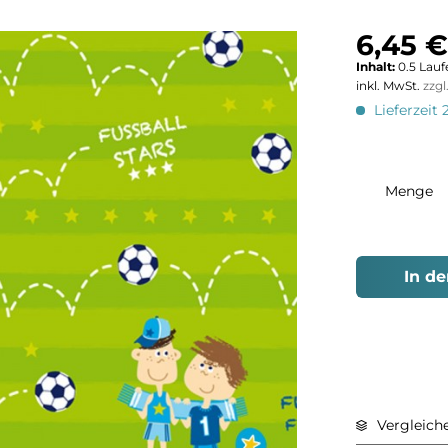
6,45 €
Inhalt:
0.5 Lauf
inkl. MwSt.
zzg
Lieferzeit 
Menge
In d
Vergleich