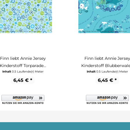
Finn liebt Annie Jersey
Finn liebt Annie Jerse
Kinderstoff Torparade...
Kinderstoff Blubberwale.
Inhalt
0.5 Laufende(r) Meter
Inhalt
0.5 Laufende(r) Meter
6,45 € *
6,45 € *