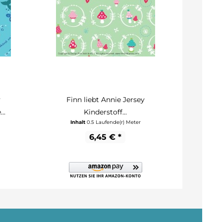
y
Finn liebt Annie Jersey
Fin
..
Kinderstoff...
Inhalt
0.5 Laufende(r) Meter
In
6,45 € *