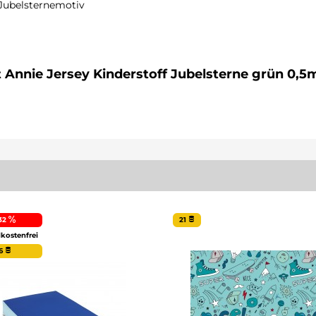
 Jubelsternemotiv
i 40°C
t Annie Jersey Kinderstoff Jubelsterne grün 0,5
32
21
kostenfrei
6