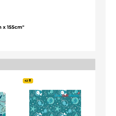
m x 155cm"
42
19