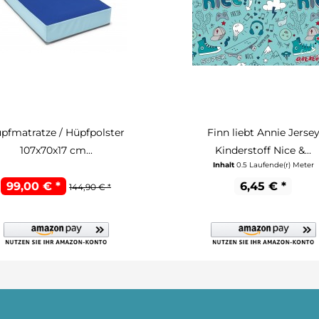
pfmatratze / Hüpfpolster
Finn liebt Annie Jerse
107x70x17 cm...
Kinderstoff Nice &...
Inhalt
0.5 Laufende(r) Meter
99,00 € *
6,45 € *
144,90 € *