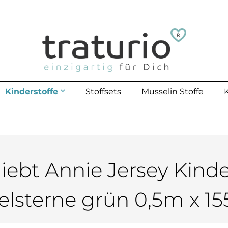
Kinderstoffe
Stoffsets
Musselin Stoffe
mehr erfahren
lle Kinderstoffe
lster Outdoor
polster bis 40 Kg
liebt Annie Jersey Kinde
polster bis 70 Kg
elsterne grün 0,5m x 1