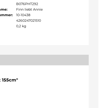
B076PHT292
Name:
Finn liebt Annie
Nummer:
10-10438
4260247021510
0,2 kg
x 155cm"