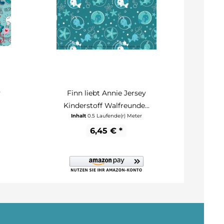
y
Finn liebt Annie Jersey
Fin
Kinderstoff Walfreunde...
Kin
Inhalt
0.5 Laufende(r) Meter
In
6,45 € *