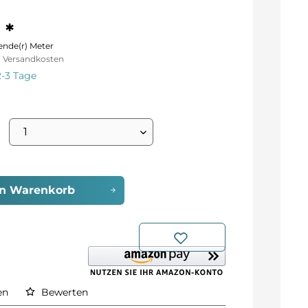
 *
ende(r) Meter
l. Versandkosten
2-3 Tage
en
Warenkorb
en
Bewerten