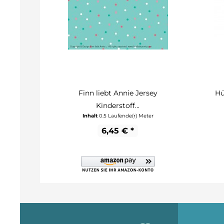
Finn liebt Annie Jersey
Hü
Kinderstoff...
Inhalt
0.5 Laufende(r) Meter
6,45 € *