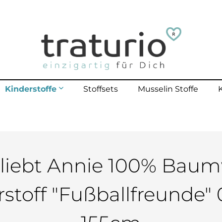
Kinderstoffe
Stoffsets
Musselin Stoffe
mehr erfahren
lle Kinderstoffe
lster Outdoor
polster bis 40 Kg
 liebt Annie 100% Baum
polster bis 70 Kg
stoff "Fußballfreunde"