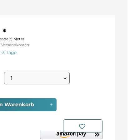
 *
ende(r) Meter
l. Versandkosten
2-3 Tage
en
Warenkorb