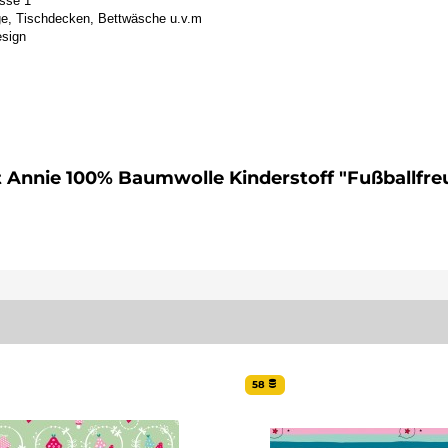
sse 1
ge, Tischdecken, Bettwäsche u.v.m
esign
bt Annie 100% Baumwolle Kinderstoff "Fußballfr
58