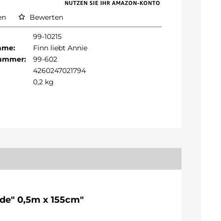
en
Bewerten
99-10215
Name:
Finn liebt Annie
Nummer:
99-602
4260247021794
0,2 kg
nde" 0,5m x 155cm"