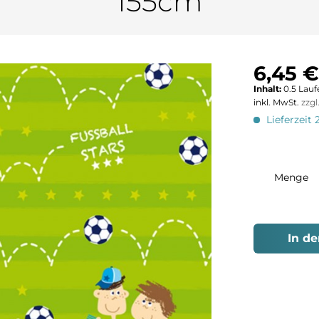
155cm
6,45 €
Inhalt:
0.5 Lauf
inkl. MwSt.
zzg
Lieferzeit 
Menge
In d