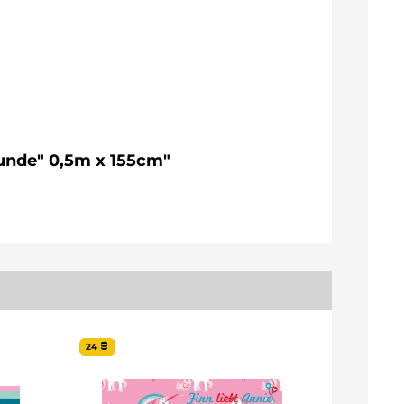
eunde" 0,5m x 155cm"
24
43