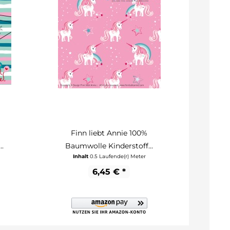
Finn liebt Annie 100%
Fi
.
Baumwolle Kinderstoff...
Baum
Inhalt
0.5 Laufende(r) Meter
In
6,45 € *