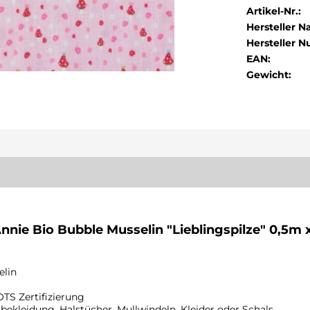
Artikel-Nr.:
Hersteller 
Hersteller 
EAN:
Gewicht:
nnie Bio Bubble Musselin "Lieblingspilze" 0,5m
elin
OTS Zertifizierung
bekleidung, Halstücher, Mullwindeln, Kleider oder Schals