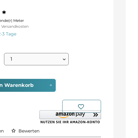
 *
ende(r) Meter
l. Versandkosten
2-3 Tage
en
Warenkorb
en
Bewerten