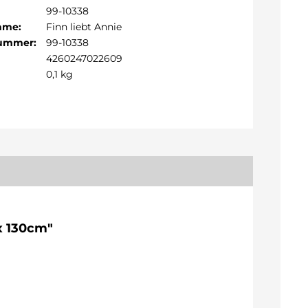
99-10338
Name:
Finn liebt Annie
Nummer:
99-10338
4260247022609
0,1 kg
 x 130cm"