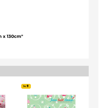
5m x 130cm"
14
35