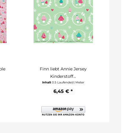
ble
Finn liebt Annie Jersey
Fi
Kinderstoff...
Baum
Inhalt
0.5 Laufende(r) Meter
In
6,45 € *