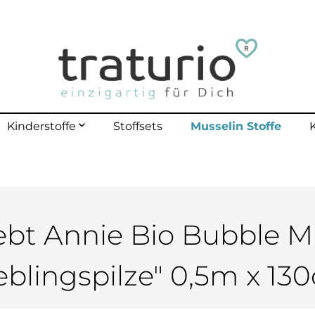
Musselin Stoffe
Kinderstoffe
Stoffsets
mehr erfahren
lle Kinderstoffe
lster Outdoor
polster bis 40 Kg
iebt Annie Bio Bubble M
polster bis 70 Kg
ieblingspilze" 0,5m x 13