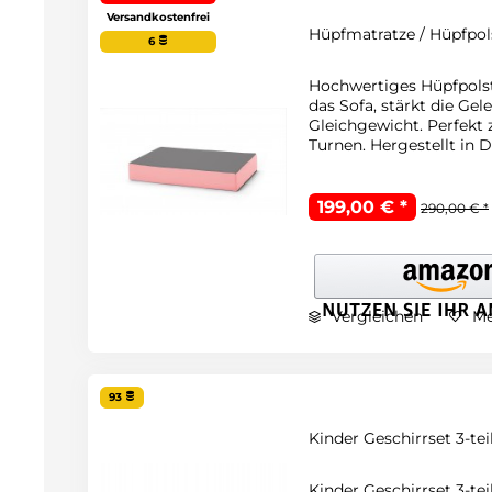
Versandkostenfrei
Hüpfmatratze / Hüpfpols
6
Hochwertiges Hüpfpolst
das Sofa, stärkt die Ge
Gleichgewicht. Perfekt
Turnen. Hergestellt in 
199,00 € *
290,00 € *
Vergleichen
Me
93
Kinder Geschirrset 3-teil
Kinder Geschirrset 3-tei