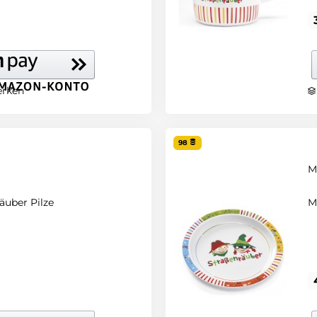
rken
98
M
äuber Pilze
M