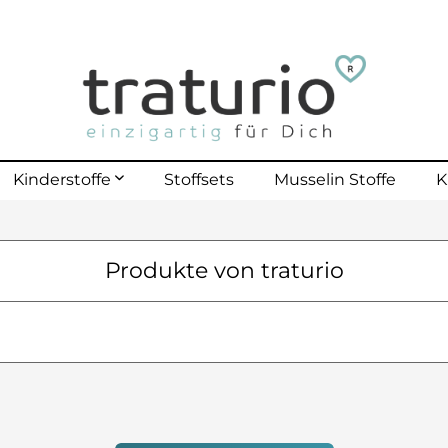
Kinderstoffe
Stoffsets
Musselin Stoffe
K
mehr erfahren
Produkte von traturio
lle Kinderstoffe
lster Outdoor
polster bis 40 Kg
polster bis 70 Kg