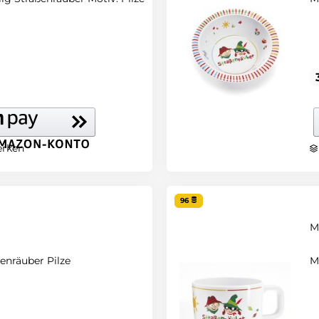
rken
96
M
enräuber Pilze
M