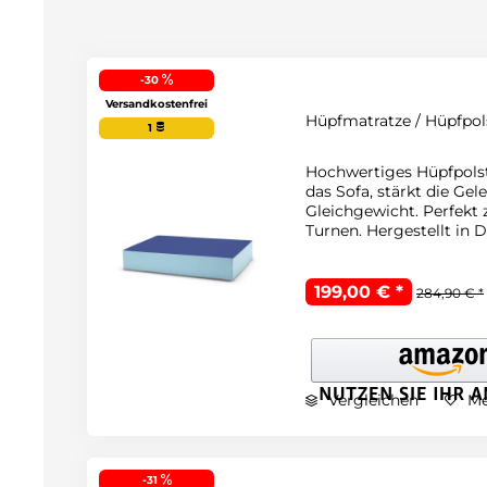
-30
Versandkostenfrei
Hüpfmatratze / Hüpfpols
1
Hochwertiges Hüpfpolst
das Sofa, stärkt die Ge
Gleichgewicht. Perfekt
Turnen. Hergestellt in 
199,00 € *
284,90 € *
Vergleichen
Me
-31