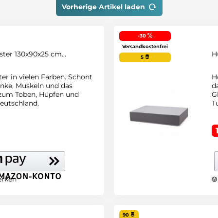
Vorherige Artikel laden
-30
Versandkostenfrei
ter 130x90x25 cm...
H
5
er in vielen Farben. Schont
H
lenke, Muskeln und das
d
 zum Toben, Hüpfen und
G
Deutschland.
T
rken
90