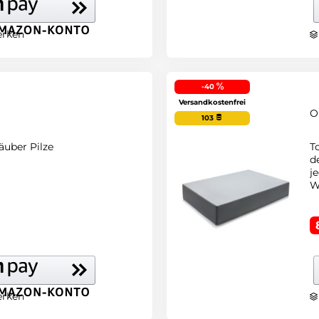
rken
-40
Versandkostenfrei
O
103
äuber Pilze
T
d
j
W
h
rken