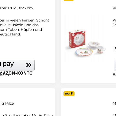
ter 130x90x25 cm...
K
er in vielen Farben. Schont
K
lenke, Muskeln und das
J
 zum Toben, Hüpfen und
Deutschland.
rken
100
ig Pilze
M
lig Straßenräuber Motiv: Pilze
M