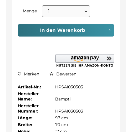
Menge
In den
Warenkorb
Merken
Bewerten
Artikel-Nr.:
HPSAI030503
Hersteller
Name:
Bampti
Hersteller
Nummer:
HPSAI030503
Länge:
97 cm
Breite:
70 cm
Höhe:
17 cm