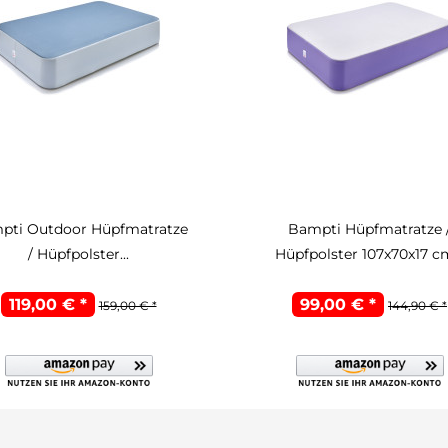
pti Outdoor Hüpfmatratze
Bampti Hüpfmatratze 
/ Hüpfpolster...
Hüpfpolster 107x70x17 cm
119,00 € *
99,00 € *
159,00 € *
144,90 € *