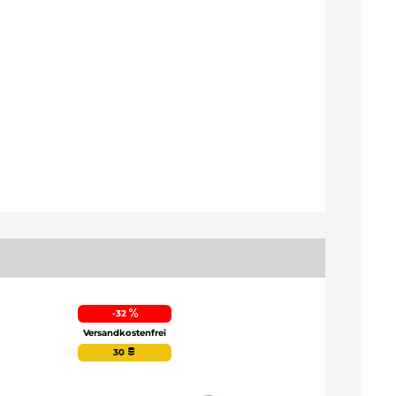
-32
71
Versandkostenfrei
30