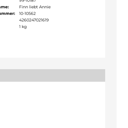
99-10187
Name:
Finn liebt Annie
Nummer:
10-10562
4260247021619
1 kg