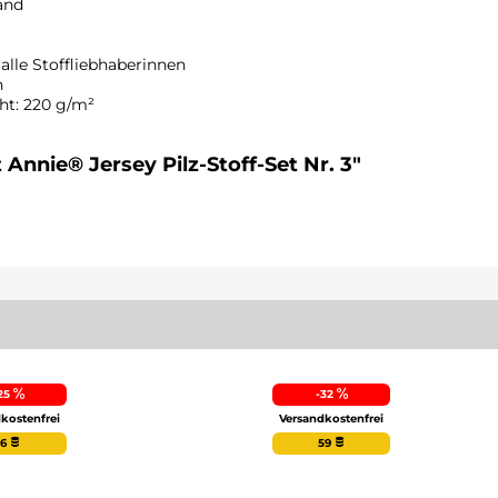
and
 alle Stoffliebhaberinnen
n
ht: 220 g/m²
schland
 Annie® Jersey Pilz-Stoff-Set Nr. 3"
25
-32
kostenfrei
Versandkostenfrei
16
59