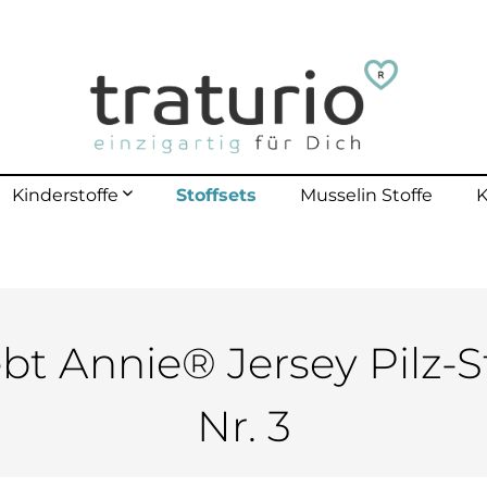
Stoffsets
Kinderstoffe
Musselin Stoffe
K
mehr erfahren
lle Kinderstoffe
lster Outdoor
polster bis 40 Kg
ebt Annie® Jersey Pilz-S
polster bis 70 Kg
Nr. 3