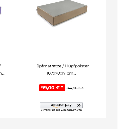
/
Hüpfmatratze / Hüpfpolster
Finn 
...
107x70x17 cm...
In
99,00 € *
144,90 € *