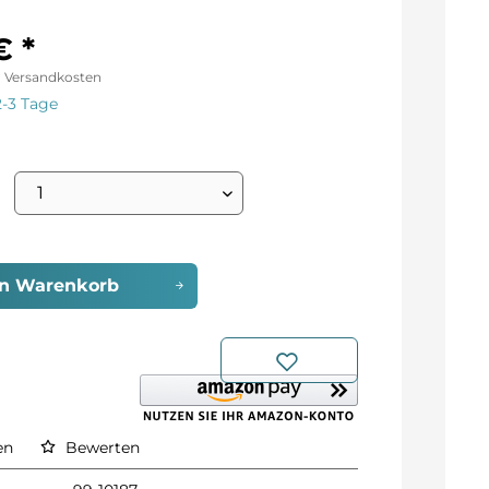
€ *
l. Versandkosten
2-3 Tage
en
Warenkorb
en
Bewerten