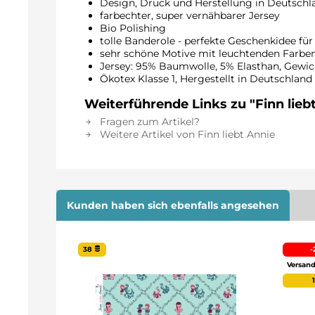
Design, Druck und Herstellung in Deutschl
farbechter, super vernähbarer Jersey
Bio Polishing
tolle Banderole - perfekte Geschenkidee für
sehr schöne Motive mit leuchtenden Farbe
Jersey: 95% Baumwolle, 5% Elasthan, Gewic
Ökotex Klasse 1, Hergestellt in Deut
Weiterführende Links zu "Finn liebt
Fragen zum Artikel?
Weitere Artikel von Finn liebt Annie
Kunden haben sich ebenfalls angesehen
38
-
Versand