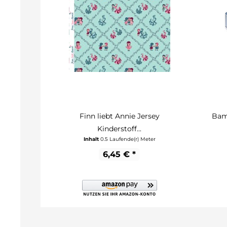
Finn liebt Annie Jersey
Bam
Kinderstoff...
Inhalt
0.5 Laufende(r) Meter
6,45 € *